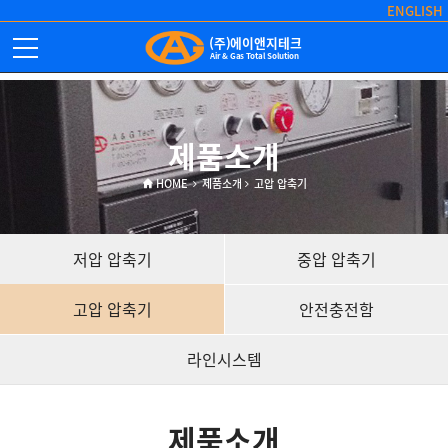
ENGLISH
(주)에이앤지테크
Air & Gas Total Solution
제품소개
HOME
제품소개
고압 압축기
저압 압축기
중압 압축기
고압 압축기
안전충전함
라인시스템
제품소개