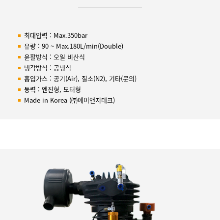
최대압력 : Max.350bar
유량 : 90 ~ Max.180L/min(Double)
윤활방식 : 오일 비산식
냉각방식 : 공냉식
흡입가스 : 공기(Air), 질소(N2), 기타(문의)
동력 : 엔진형, 모터형
Made in Korea (㈜에이앤지테크)