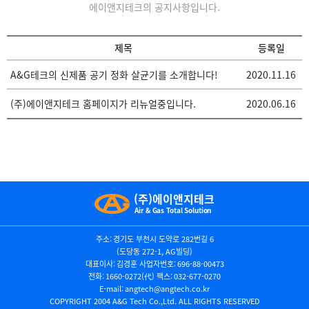
에이앤지테크의 공지사항입니다.
제목
등록일
A&G테크의 신제품 공기 정화 살균기를 소개합니다!
2020.11.16
(주)에이앤지테크 홈페이지가 리뉴얼중입니다.
2020.06.16
(주)에이앤지테크
Air & Gas Total Solution
주소
경기도 부천시 도약로 282번길 6
(도당동 272-1, AG빌딩)
대표이사
김경훈
사업자번호
696-88-00473
전화
1660-0272(代)
팩스
032-677-0270
E-mail
angtech@angtech.co.kr
COPYRIGHT 2004 A&G Tech Co.,Ltd. ALL RIGHTS RESERVED