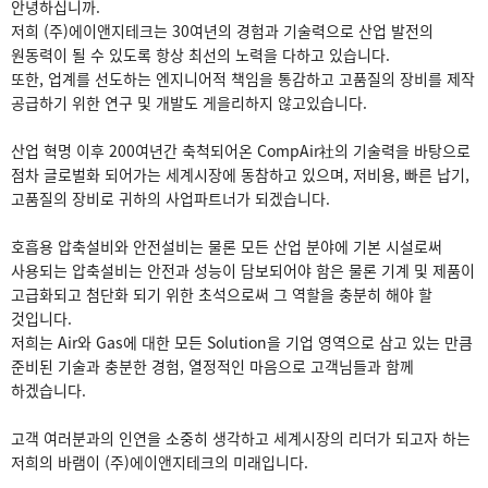
안녕하십니까.
저희 (주)에이앤지테크는 30여년의 경험과 기술력으로 산업 발전의
원동력이 될 수 있도록 항상 최선의 노력을 다하고 있습니다.
또한, 업계를 선도하는 엔지니어적 책임을 통감하고 고품질의 장비를 제작
공급하기 위한 연구 및 개발도 게을리하지 않고있습니다.
산업 혁명 이후 200여년간 축척되어온 CompAir社의 기술력을 바탕으로
점차 글로벌화 되어가는 세계시장에 동참하고 있으며, 저비용, 빠른 납기,
고품질의 장비로 귀하의 사업파트너가 되겠습니다.
호흡용 압축설비와 안전설비는 물론 모든 산업 분야에 기본 시설로써
사용되는 압축설비는 안전과 성능이 담보되어야 함은 물론 기계 및 제품이
고급화되고 첨단화 되기 위한 초석으로써 그 역할을 충분히 해야 할
것입니다.
저희는 Air와 Gas에 대한 모든 Solution을 기업 영역으로 삼고 있는 만큼
준비된 기술과 충분한 경험, 열정적인 마음으로 고객님들과 함께
하겠습니다.
고객 여러분과의 인연을 소중히 생각하고 세계시장의 리더가 되고자 하는
저희의 바램이
(주)에이앤지테크의
미래입니다.